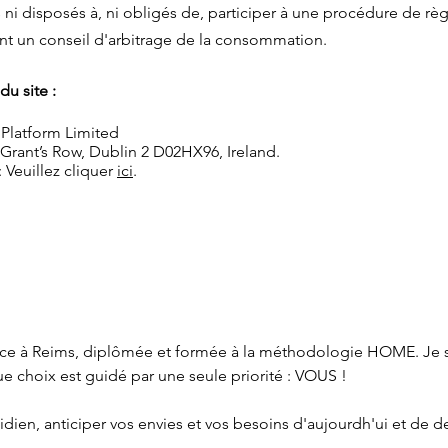
i disposés à, ni obligés de, participer à une procédure de r
ant un conseil d'arbitrage de la consommation.
du site :
 Platform Limited
 Grant’s Row, Dublin 2 D02HX96, Ireland.
 Veuillez cliquer
ici
.
rice à Reims, diplômée et formée à la méthodologie HOME. Je su
 choix est guidé par une seule priorité : VOUS !

dien, anticiper vos envies et vos besoins d'aujourdh'ui et de de