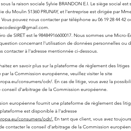
 sous la raison sociale Sylvie BRANDON E.I. Le siège social est si
oie du Moulin 51360 PRUNAY, et l'entreprise est dirigée par Mme
ous pouvez nous contacter par téléphone au 06 19 28 44 42 ou
decodesign@gmail.com
.
ro de SIRET est le 98484916600017. Nous sommes une Micro-Ent
question concernant l'utilisation de données personnelles ou 
us contacter à l'adresse mentionnée ci-dessous.
haitez en savoir plus sur la plateforme de règlement des litiges
e par la Commission européenne, veuillez visiter le site
europa.eu/consumers/odr/.
En cas de litige, vous avez la possibil
e conseil d'arbitrage de la Commission européenne.
ion européenne fournit une plateforme de règlement des litig
 plateforme est disponible à l'adresse
europa.eu/consumers/odr/.
En tant que client, vous avez toujours
 de contacter le conseil d'arbitrage de la Commission europée