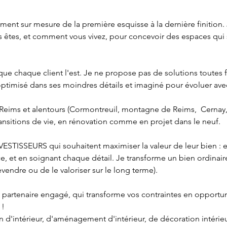
t sur mesure de la première esquisse à la dernière finition. 
 êtes, et comment vous vivez, pour concevoir des espaces qui 
ue chaque client l'est. Je ne propose pas de solutions toutes f
optimisé dans ses moindres détails et imaginé pour évoluer avec
eims et alentours (Cormontreuil, montagne de Reims,  Cernay,
ransitions de vie, en rénovation comme en projet dans le neuf.

STISSEURS qui souhaitent maximiser la valeur de leur bien : e
, et en soignant chaque détail. Je transforme un bien ordinaire e
revendre ou de le valoriser sur le long terme). 

n partenaire engagé, qui transforme vos contraintes en opportun
 

n d'intérieur, d'aménagement d'intérieur, de décoration intérie