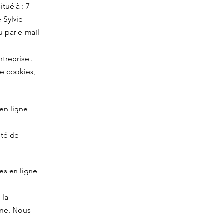
tué à : 7
 Sylvie
 par e-mail
reprise .
de cookies,
 en ligne
ité de
es en ligne
 la
nne. Nous