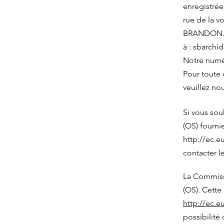
enregistrée
rue de la v
BRANDON. V
à :
sbarchi
Notre numé
Pour toute 
veuillez no
Si vous sou
(OS) fourni
http://ec.
contacter l
La Commiss
(OS). Cette
http://ec.
possibilité