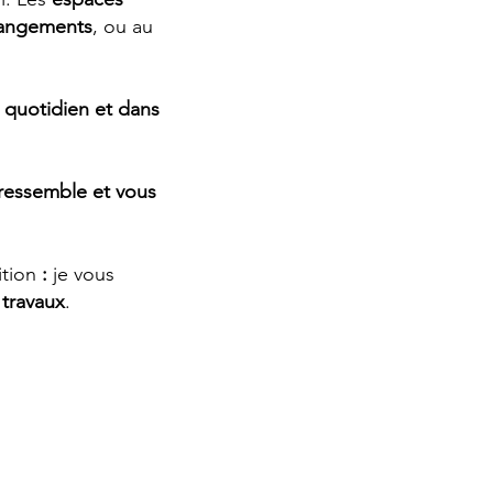
angements
, ou au
e quotidien et dans
 ressemble et vous
ition
:
je vous
travaux
.