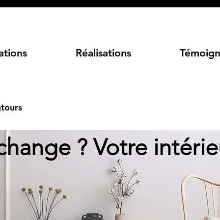
ations
Réalisations
Témoign
ntours
change ? Votre intérie