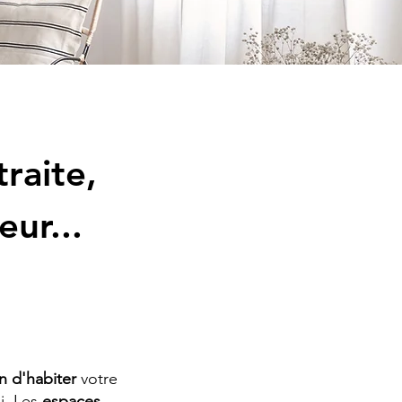
raite,
eur...
n d'habiter
votre
i. Les
espaces