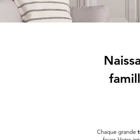
Naissa
famil
Chaque grande
t
foyer. Votre in