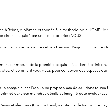
rice à Reims, diplômée et formée à la méthodologie HOME. Je su
 choix est guidé par une seule priorité : VOUS !

dien, anticiper vos envies et vos besoins d'aujourdh'ui et de de
t sur mesure de la première esquisse à la dernière finition. 
 êtes, et comment vous vivez, pour concevoir des espaces qui 
ue chaque client l'est. Je ne propose pas de solutions toutes f
optimisé dans ses moindres détails et imaginé pour évoluer avec
eims et alentours (Cormontreuil, montagne de Reims,  Cernay,